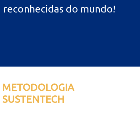
reconhecidas do mundo!
METODOLOGIA
SUSTENTECH
Ao longo dos seus 16 anos de história e
expertise em dezenas de projetos certificados
com o selo LEED, a Sustentech trabalha com
uma metodologia otimizada que garante alta